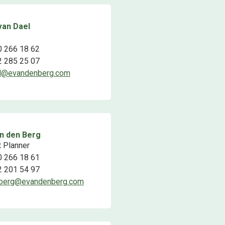
van Dael
0 266 18 62
2 285 25 07
el@evandenberg.com
an den Berg
t Planner
0 266 18 61
2 201 54 97
nberg@evandenberg.com