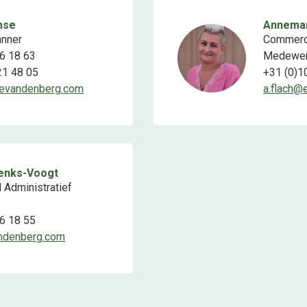
mse
Annemar
anner
Commerci
6 18 63
Medewer
21 48 05
+31 (0)1
evandenberg.com
a.flach@
enks-Voogt
Administratief
6 18 55
ndenberg.com