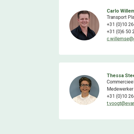
Carlo Wille
Transport Pl
+31 (0)10 26
+31 (0)6 50 
c.willemse@
Thessa Ste
Commercieel 
Medewerker
+31 (0)10 26
t.voogt@eva