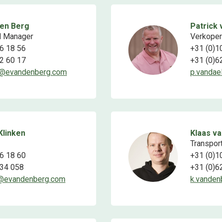
den Berg
Patrick 
l Manager
Verkoper
6 18 56
+31 (0)1
2 60 17
+31 (0)6
g@evandenberg.com
p.vanda
Klinken
Klaas v
Transpor
6 18 60
+31 (0)1
034 058
+31 (0)6
n@evandenberg.com
k.vande